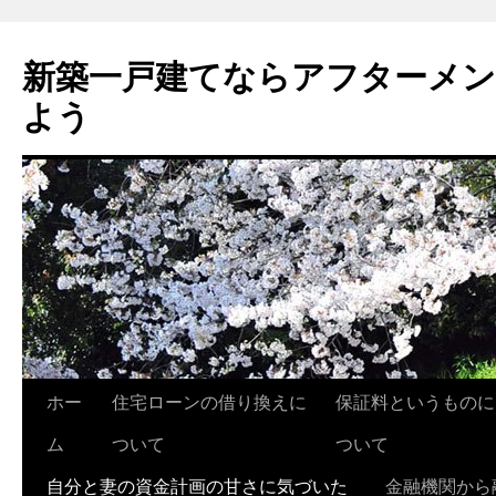
新築一戸建てならアフターメ
よう
ホー
住宅ローンの借り換えに
保証料というものに
コ
ム
ついて
ついて
ン
自分と妻の資金計画の甘さに気づいた
金融機関から
テ