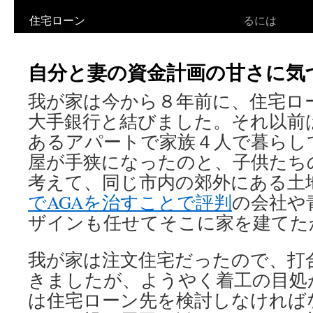
住宅ローン
るには
ン
ツ
自分と妻の資金計画の甘さに気
へ
我が家は今から８年前に、住宅ロ
ス
大手銀行と結びました。それ以前
キ
あるアパートで家族４人で暮らし
ッ
屋が手狭になったのと、子供たち
考えて、同じ市内の郊外にある土
プ
でAGAを治すことで評判
の会社や
ザインも任せてそこに家を建てた
我が家は注文住宅だったので、打
きましたが、ようやく着工の目処
は住宅ローン先を検討しなければ