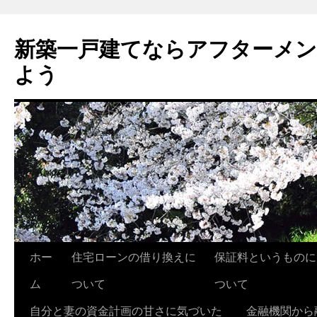
新築一戸建てならアフターメ
よう
ホー
住宅ローンの借り換えに
保証料というものに
コ
ム
ついて
ついて
ン
自分と妻の資金計画の甘さに気づいた
金融機関から
テ