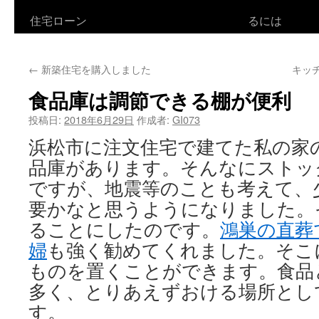
住宅ローン
るには
ン
ツ
←
新築住宅を購入しました
キッ
へ
食品庫は調節できる棚が便利
ス
投稿日:
2018年6月29日
作成者:
GI073
キ
浜松市に注文住宅で建てた私の家
ッ
品庫があります。そんなにストッ
プ
ですが、地震等のことも考えて、
要かなと思うようになりました。
ることにしたのです。
鴻巣の直葬
婦
も強く勧めてくれました。そこ
ものを置くことができます。食品
多く、とりあえずおける場所とし
す。